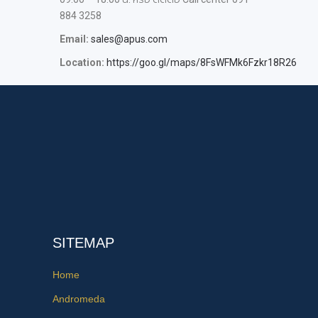
884 3258
Email:
sales@apus.com
Location:
https://goo.gl/maps/8FsWFMk6Fzkr18R26
SITEMAP
Home
Andromeda